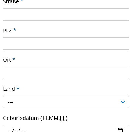
Straße
*
PLZ
*
Ort
*
Land
*
---
Geburtsdatum (TT.MM.JJJJ)