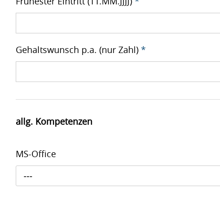
Frühester Eintritt (TT.MM.JJJJ)
*
Gehaltswunsch p.a. (nur Zahl)
*
allg. Kompetenzen
MS-Office
---