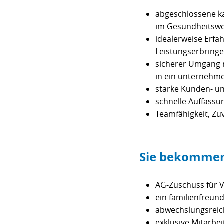
abgeschlossene k
im Gesundheitswe
idealerweise Erfa
Leistungserbringe
sicherer Umgang m
in ein unternehme
starke Kunden- un
schnelle Auffassu
Teamfähigkeit, Zu
Sie bekommen
AG-Zuschuss für 
ein familienfreun
abwechslungsreich
exklusive Mitarbei