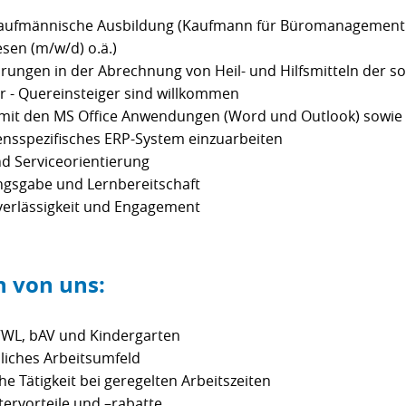
aufmännische Ausbildung (Kaufmann für Büromanagement
sen (m/w/d) o.ä.)
hrungen in der Abrechnung von Heil- und Hilfsmitteln der s
r - Quereinsteiger sind willkommen
it den MS Office Anwendungen (Word und Outlook) sowie di
nsspezifisches ERP-System einzuarbeiten
d Serviceorientierung
ngsgabe und Lernbereitschaft
verlässigkeit und Engagement
 von uns:
VWL, bAV und Kindergarten
dliches Arbeitsumfeld
e Tätigkeit bei geregelten Arbeitszeiten
tervorteile und –rabatte