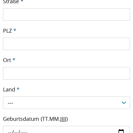
Straße
*
PLZ
*
Ort
*
Land
*
---
Geburtsdatum (TT.MM.JJJJ)