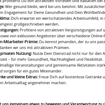
profitierst Du von attraktiven Vorteilen und Rabatten bei 
ge:
Wer gesund bleibt, wird bei uns belohnt. Mit zusätzliche
ein Engagement für Deine Gesundheit und Dein Wohlbefind
sklima:
Dich erwartet ein wertschätzendes Arbeitsumfeld, 
amgeist großgeschrieben werden.
stigungen:
Profitiere von attraktiven Vergünstigungen auf
sowie von exklusiven Angeboten über verschiedene Online-P
n-Mitarbeiter-Prämie:
Du kennst jemanden, der zu uns passt
nken wir uns mit attraktiven Prämien.
 privaten Nutzung:
Nutze Dein Dienstrad nicht nur für den 
izeit – für mehr Gesundheit, Nachhaltigkeit und Flexibilität.
mäßige Veranstaltungen und gemeinsame Aktivitäten stär
 sorgen für ein gutes Miteinander.
nke und kleine Extras:
Freue Dich auf kostenlose Getränke u
nen Arbeitsalltag angenehmer machen.
it uns gemeinam etwas zu bewegen und Verantwortung zu 