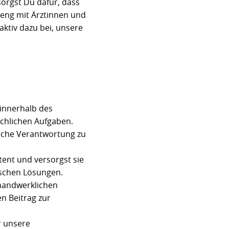
rgst Du dafür, dass
eng mit Ärztinnen und
ktiv dazu bei, unsere
innerhalb des
achlichen Aufgaben.
zliche Verantwortung zu
nt und versorgst sie
schen Lösungen.
handwerklichen
n Beitrag zur
r unsere