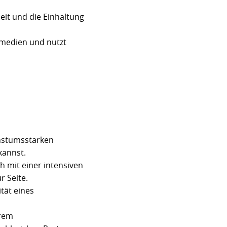
eit und die Einhaltung
medien und nutzt
chstumsstarken
kannst.
h mit einer intensiven
r Seite.
ität eines
erem