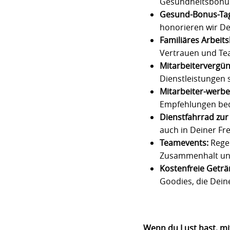
Gesundheitsbonus 
Gesund-Bonus-Ta
honorieren wir D
Familiäres Arbeit
Vertrauen und Te
Mitarbeitervergün
Dienstleistungen 
Mitarbeiter-werbe
Empfehlungen beda
Dienstfahrrad zur
auch in Deiner Fre
Teamevents:
Regel
Zusammenhalt und
Kostenfreie Geträ
Goodies, die Dei
Wenn du Lust hast, m