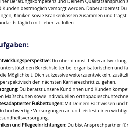
ner Beratungskompetenz und Deinem Qualitätsanspruch so
 Kunden bestmöglich versorgt werden. Dabei arbeitest Du 
tungen, Kliniken sowie Krankenkassen zusammen und trägst a
dards täglich mit Leben zu füllen.
ufgaben:
ntwicklungsperspektive:
Du übernimmst Teilverantwortung 
unterstützt den Bereichsleiter bei organisatorischen und f
die Möglichkeit, Dich sukzessive weiterzuentwickeln, zusät
rspektivisch den nächsten Karriereschritt zu gehen.
sorgung:
Du berätst unsere Kundinnen und Kunden kompete
en Maßschuhen sowie individuellen orthopädieschuhtechni
tesadaptierter Fußbettungen:
Mit Deinem Fachwissen und 
 Du hochwertige Versorgungen an und leistest einen wichtige
esundheitsversorgung.
niken und Pflegeeinrichtungen:
Du bist Ansprechpartner fü