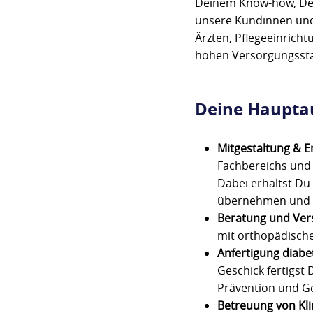
Deinem Know-how, Dei
unsere Kundinnen und
Ärzten, Pflegeeinrich
hohen Versorgungsstan
Deine Haupta
Mitgestaltung & E
Fachbereichs und 
Dabei erhältst Du 
übernehmen und pe
Beratung und Ver
mit orthopädisch
Anfertigung diabe
Geschick fertigst
Prävention und G
Betreuung von Kli